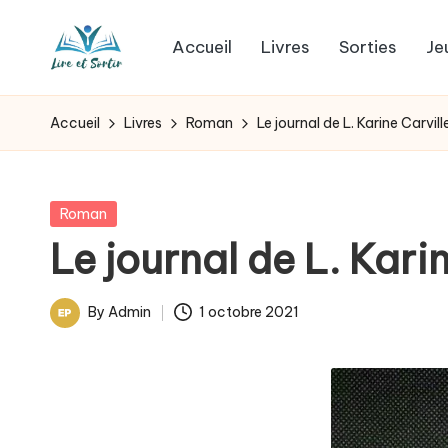
Accueil
Livres
Sorties
Je
Skip
L
to
Des
content
livres
i
Accueil
Livres
Roman
Le journal de L. Karine Carvill
pour
r
tous
les
e
Posted
Roman
goûts,
in
Le journal de L. Karin
e
des
sorties
t
By
Admin
1 octobre 2021
pour
Posted
s
tous
by
les
o
jours.
r