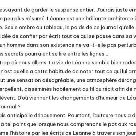
essayant de garder le suspense entier. J’aurais juste en
un peu plus.Résumé :Léanne est une brillante architecte
le. Seule ombre au tableau, le poids de ce journal qu’el
idée de confier par écrit tout ce qui se passe dans sa vi
d’un homme dans son existence ne va-t-elle pas perturber
s secrets pourraient se lire entre les lignes…
op où nous allons. La vie de Léanne semble bien rodée, e
n’est qu’elle a cette habitude de noter tout ce qui lui ar
 début une sensation désagréable, une atmosphère déran
rpellent, disséminés habilement au fil du récit afin de 
vent. D’où viennent les changements d’humeur de Léanne
journal ?
is anticipé le dénouement. Pourtant, l’auteure nous a d
 à tel point que lorsque nous comprenons le pot aux rose
me l’histoire par les écrits de Leanne à travers son jou