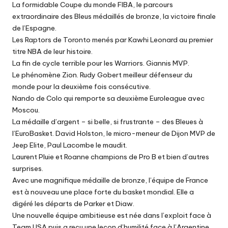
La formidable Coupe du monde FIBA, le parcours
extraordinaire des Bleus médaillés de bronze, la victoire finale
de l’Espagne.
Les Raptors de Toronto menés par Kawhi Leonard au premier
titre NBA de leur histoire.
La fin de cycle terrible pour les Warriors. Giannis MVP.
Le phénomène Zion. Rudy Gobert meilleur défenseur du
monde pour la deuxième fois consécutive.
Nando de Colo qui remporte sa deuxième Euroleague avec
Moscou.
La médaille d’argent – si belle, si frustrante – des Bleues à
l’EuroBasket. David Holston, le micro-meneur de Dijon MVP de
Jeep Elite, Paul Lacombe le maudit.
Laurent Pluie et Roanne champions de Pro B et bien d’autres
surprises.
Avec une magnifique médaille de bronze, l’équipe de France
est à nouveau une place forte du basket mondial. Elle a
digéré les départs de Parker et Diaw.
Une nouvelle équipe ambitieuse est née dans l’exploit face à
Team USA puis a reçu une leçon d’humilité face à l’Argentine.