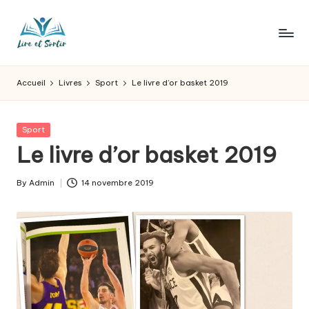
Skip
to
L
Des
content
livres
ir
Accueil
Livres
Sport
Le livre d’or basket 2019
pour
e
tous
les
e
Posted
Sport
goûts,
in
Le livre d’or basket 2019
t
des
sorties
s
By
Admin
14 novembre 2019
pour
Posted
o
tous
by
les
r
jours.
t
ir