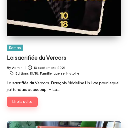
Posted
Roman
in
La sacrifiée du Vercors
By
Admin
10 septembre 2021
Posted
Tags:
Editions 10/18
,
Famille
,
guerre
,
Histoire
by
La sacrifiée du Vercors, François Médeline Un livre pour lequel
j'attendais beaucoup : « La…
Lire la suite