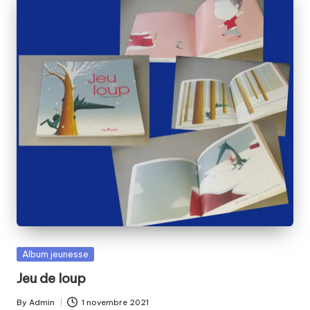
Posted
Album jeunesse
in
Jeu de loup
By
Admin
1 novembre 2021
Posted
Tags: