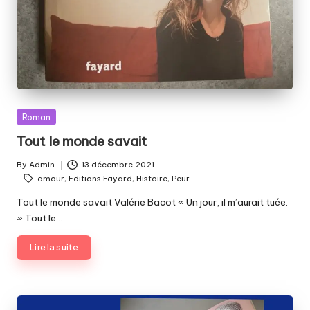
Posted
Roman
in
Tout le monde savait
By
Admin
13 décembre 2021
Posted
Tags:
amour
,
Editions Fayard
,
Histoire
,
Peur
by
Tout le monde savait Valérie Bacot « Un jour, il m’aurait tuée.
» Tout le…
Lire la suite