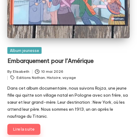
Posted
Album jeunesse
in
Embarquement pour l’Amérique
By
Elisabeth
10 mai 2026
Posted
Tags:
Editions Nathan
,
Histoire
,
voyage
by
Dans cet album documentaire, nous suivons Rojza, une jeune
fille qui quitte son village natal en Pologne avec son frère, sa
sœur et leur grand-mère. Leur destination : New York, où les
attend leur père. Nous sommes en 1913, un an après le
naufrage du Titanic.
Lire la suite