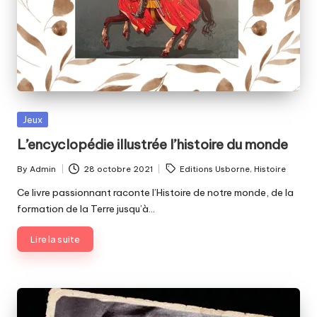
Posted
Jeux
in
L’encyclopédie illustrée l’histoire du monde
Tags:
By
Admin
28 octobre 2021
Editions Usborne
,
Histoire
Posted
by
Ce livre passionnant raconte l’Histoire de notre monde, de la
formation de la Terre jusqu’à…
Lire la suite