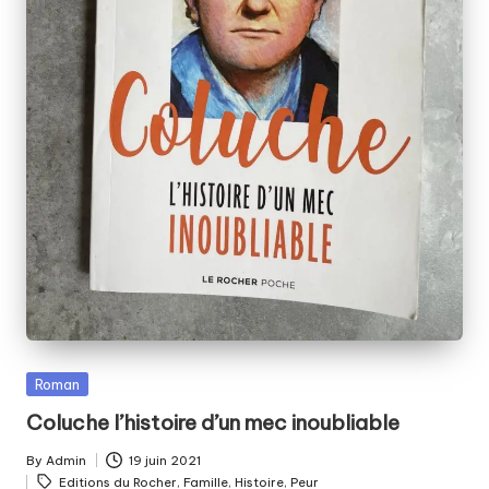
Posted
Roman
in
Coluche l’histoire d’un mec inoubliable
By
Admin
19 juin 2021
Posted
Tags:
Editions du Rocher
,
Famille
,
Histoire
,
Peur