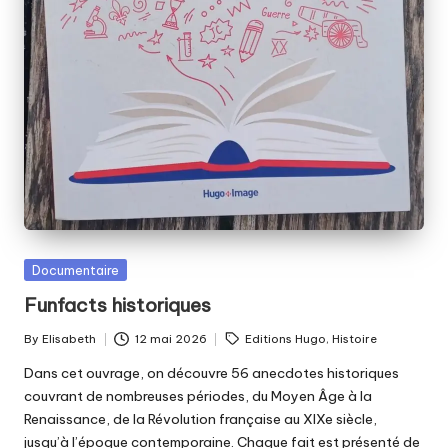
Posted
Documentaire
in
Funfacts historiques
Tags:
By
Elisabeth
12 mai 2026
Editions Hugo
,
Histoire
Posted
by
Dans cet ouvrage, on découvre 56 anecdotes historiques
couvrant de nombreuses périodes, du Moyen Âge à la
Renaissance, de la Révolution française au XIXe siècle,
jusqu’à l’époque contemporaine. Chaque fait est présenté de