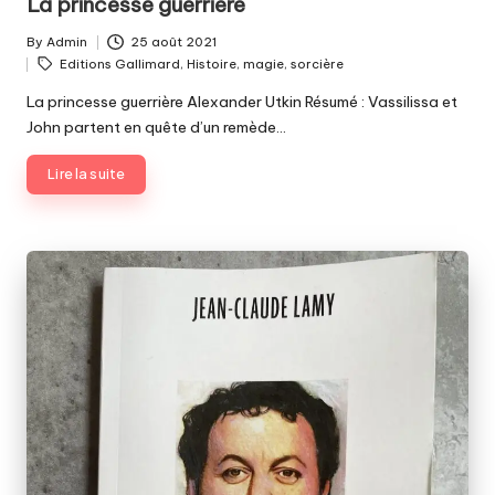
La princesse guerrière
By
Admin
25 août 2021
Posted
Tags:
Editions Gallimard
,
Histoire
,
magie
,
sorcière
by
La princesse guerrière Alexander Utkin Résumé : Vassilissa et
John partent en quête d’un remède…
Lire la suite