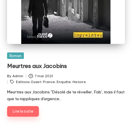
Posted
Roman
in
Meurtres aux Jacobins
By
Admin
7 mai 2021
Posted
Tags:
Editions Ouest-France
,
Enquête
,
Histoire
by
Meurtres aux Jacobins "Désolé de te réveiller, Fab', mais il faut
que tu rappliques d'urgence…
Lire la suite