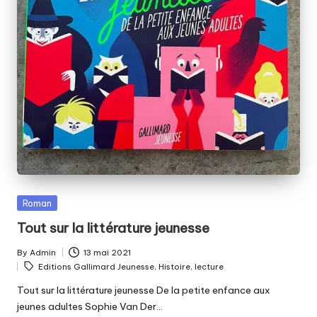
Posted
Roman
in
Tout sur la littérature jeunesse
By
Admin
13 mai 2021
Posted
Tags:
Editions Gallimard Jeunesse
,
Histoire
,
lecture
by
Tout sur la littérature jeunesse De la petite enfance aux
jeunes adultes Sophie Van Der…