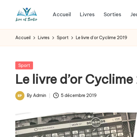
Accueil
Livres
Sorties
Je
Skip
L
to
Des
content
livres
i
Accueil
Livres
Sport
Le livre d’or Cyclime 2019
pour
r
tous
les
e
Posted
Sport
goûts,
in
Le livre d’or Cyclime
e
des
sorties
t
By
Admin
5 décembre 2019
pour
Posted
s
tous
by
les
o
jours.
r