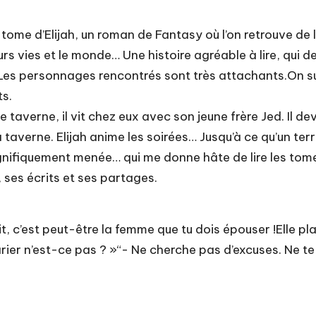
ome d’Elijah, un roman de Fantasy où l’on retrouve de 
eurs vies et le monde… Une histoire agréable à lire, qui 
. Les personnages rencontrés sont très attachants.On sui
ts.
e taverne, il vit chez eux avec son jeune frère Jed. Il de
 la taverne. Elijah anime les soirées… Jusqu’à ce qu’un te
ifiquement menée… qui me donne hâte de lire les tomes 
, ses écrits et ses partages.
 c’est peut-être la femme que tu dois épouser !Elle plais
arier n’est-ce pas ? »“- Ne cherche pas d’excuses. Ne t