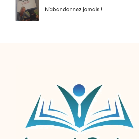
navigation
N’abandonnez jamais !