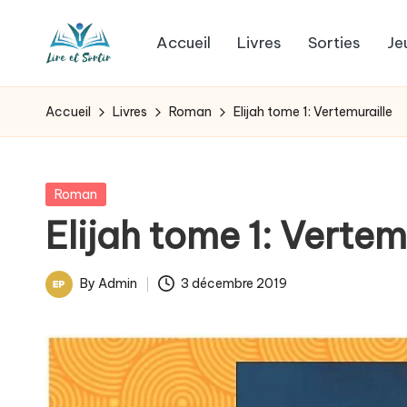
Accueil
Livres
Sorties
Je
Skip
L
to
Des
content
livres
i
Accueil
Livres
Roman
Elijah tome 1: Vertemuraille
pour
r
tous
les
e
Posted
Roman
goûts,
in
Elijah tome 1: Vertem
e
des
sorties
t
By
Admin
3 décembre 2019
pour
Posted
s
tous
by
les
o
jours.
r