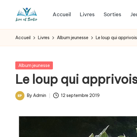
Accueil
Livres
Sorties
Je
Skip
L
to
Des
content
livres
i
Accueil
Livres
Album jeunesse
Le loup qui apprivoi
pour
r
tous
les
e
Posted
Album jeunesse
goûts,
in
Le loup qui apprivoi
e
des
sorties
t
By
Admin
12 septembre 2019
pour
Posted
s
tous
by
les
o
jours.
r