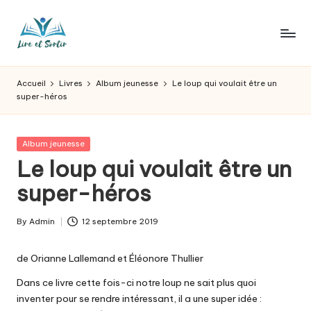
Skip
to
L
Des
content
livres
ir
Accueil
Livres
Album jeunesse
Le loup qui voulait être un
pour
super-héros
e
tous
les
e
goûts,
Posted
Album jeunesse
t
des
in
Le loup qui voulait être un
sorties
s
super-héros
pour
o
tous
les
r
By
Admin
12 septembre 2019
Posted
jours.
by
t
de Orianne Lallemand et Éléonore Thullier
ir
Dans ce livre cette fois-ci notre loup ne sait plus quoi
inventer pour se rendre intéressant, il a une super idée :