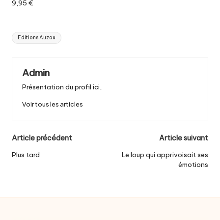
9,95 €
Tags:
Editions Auzou
Admin
Présentation du profil ici..
Voir tous les articles
Post
Article précédent
Article suivant
navigation
Plus tard
Le loup qui apprivoisait ses
émotions