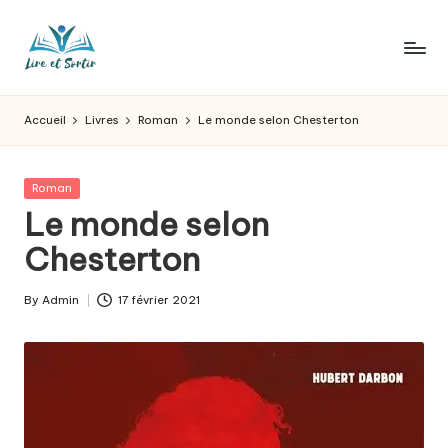
Skip
to
L
Des
content
livres
ir
Accueil
Livres
Roman
Le monde selon Chesterton
pour
e
tous
les
e
Posted
Roman
goûts,
in
Le monde selon
t
des
sorties
Chesterton
s
pour
o
tous
By
Admin
17 février 2021
Posted
les
r
by
jours.
t
ir