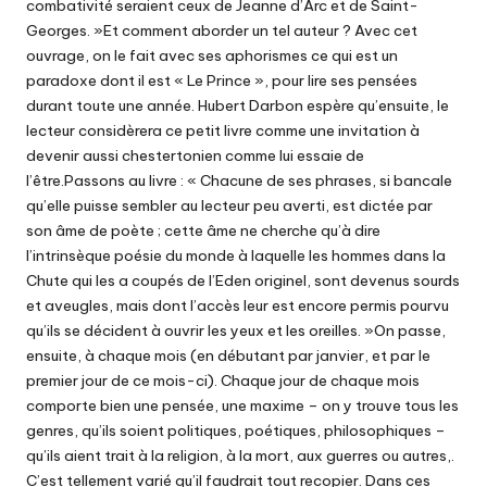
combativité seraient ceux de Jeanne d’Arc et de Saint-
Georges. »Et comment aborder un tel auteur ? Avec cet
ouvrage, on le fait avec ses aphorismes ce qui est un
paradoxe dont il est « Le Prince », pour lire ses pensées
durant toute une année. Hubert Darbon espère qu’ensuite, le
lecteur considèrera ce petit livre comme une invitation à
devenir aussi chestertonien comme lui essaie de
l’être.Passons au livre : « Chacune de ses phrases, si bancale
qu’elle puisse sembler au lecteur peu averti, est dictée par
son âme de poète ; cette âme ne cherche qu’à dire
l’intrinsèque poésie du monde à laquelle les hommes dans la
Chute qui les a coupés de l’Eden originel, sont devenus sourds
et aveugles, mais dont l’accès leur est encore permis pourvu
qu’ils se décident à ouvrir les yeux et les oreilles. »On passe,
ensuite, à chaque mois (en débutant par janvier, et par le
premier jour de ce mois-ci). Chaque jour de chaque mois
comporte bien une pensée, une maxime – on y trouve tous les
genres, qu’ils soient politiques, poétiques, philosophiques –
qu’ils aient trait à la religion, à la mort, aux guerres ou autres,.
C’est tellement varié qu’il faudrait tout recopier. Dans ces