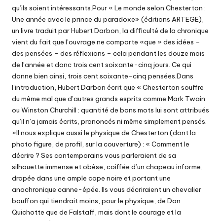
qu’ils soient intéressants.Pour « Le monde selon Chesterton :
Une année avec le prince du paradoxe» (éditions ARTEGE),
un livre traduit par Hubert Darbon, la difficulté de la chronique
vient du fait que l’ouvrage ne comporte «que » des idées –
des pensées – des réflexions – cela pendant les douze mois
de l’année et donc trois cent soixante-cinq jours. Ce qui
donne bien ainsi, trois cent soixante-cinq pensées.Dans
l’introduction, Hubert Darbon écrit que « Chesterton souffre
du même mal que d’autres grands esprits comme Mark Twain
ou Winston Churchill : quantité de bons mots lui sont attribués
qu’il n’a jamais écrits, prononcés ni même simplement pensés.
»Il nous explique aussi le physique de Chesterton (dont la
photo figure, de profil, sur la couverture) : « Comment le
décrire ? Ses contemporains vous parleraient de sa
silhouette immense et obèse, coiffée d’un chapeau informe,
drapée dans une ample cape noire et portant une
anachronique canne-épée. Ils vous décriraient un chevalier
bouffon qui tiendrait moins, pour le physique, de Don
Quichotte que de Falstaff, mais dont le courage et la