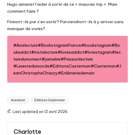
Hugo aimerait l’aider à sortir de ce « mauvais trip ». Mais
comment faire ?
Finiront-ils par s’en sortir? Parviendront-ils à y arriver sans
manquer de vivres?
#Avislecture
#BookstagramFrance
#bookstagram
#Bo
okaddict
#instalecture
#livresaddict
#livrestagram
#lec
turedumoment
#jaimelire
#Passionlecture
#Lerestedumonde
#EditionsCasterman
#Casterman
#J
eanChristopheChauzy
#Enlibrairiedemain
Tags:
Aventure
Editions Casterman
Last updated on 12 avril 2026
Charlotte