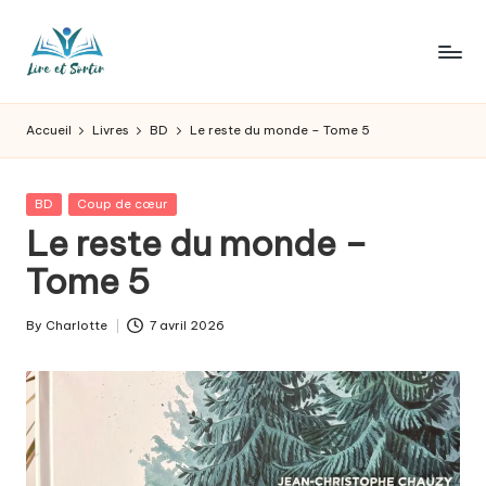
Skip
to
L
Des
content
livres
ir
Accueil
Livres
BD
Le reste du monde – Tome 5
pour
e
tous
les
e
Posted
BD
Coup de cœur
goûts,
in
Le reste du monde –
t
des
sorties
Tome 5
s
pour
o
tous
By
Charlotte
7 avril 2026
Posted
les
r
by
jours.
t
ir