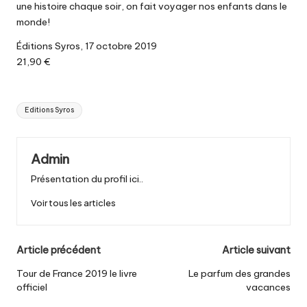
une histoire chaque soir, on fait voyager nos enfants dans le
monde!
Éditions Syros, 17 octobre 2019
21,90 €
Tags:
Editions Syros
Admin
Présentation du profil ici..
Voir tous les articles
Post
Article précédent
Article suivant
navigation
Tour de France 2019 le livre
Le parfum des grandes
officiel
vacances