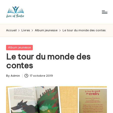
Skip
to
L
Des
content
livres
ir
Accueil
Livres
Album jeunesse
Le tour du monde des contes
pour
e
tous
les
e
Posted
Album jeunesse
goûts,
in
Le tour du monde des
t
des
sorties
contes
s
pour
o
tous
By
Admin
17 octobre 2019
Posted
les
r
by
jours.
t
ir