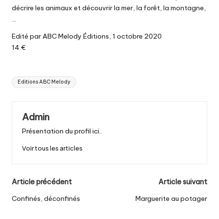
décrire les animaux et découvrir la mer, la forêt, la montagne,
…
Edité par ABC Melody Éditions, 1 octobre 2020
14 €
Tags:
Editions ABC Melody
Admin
Présentation du profil ici..
Voir tous les articles
Post
Article précédent
Article suivant
navigation
Confinés, déconfinés
Marguerite au potager