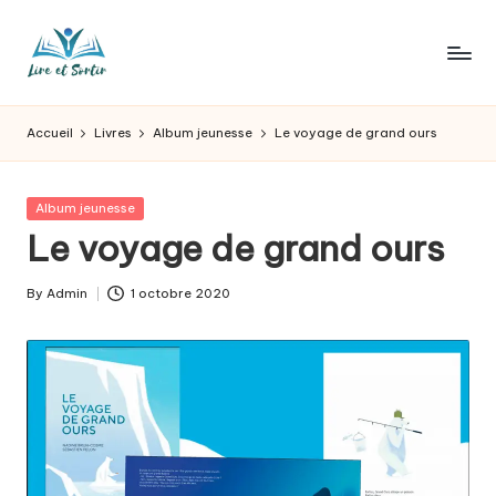
Skip
to
L
Des
content
livres
ir
Accueil
Livres
Album jeunesse
Le voyage de grand ours
pour
e
tous
les
e
Posted
Album jeunesse
goûts,
in
Le voyage de grand ours
t
des
sorties
s
By
Admin
1 octobre 2020
pour
Posted
o
tous
by
les
r
jours.
t
ir