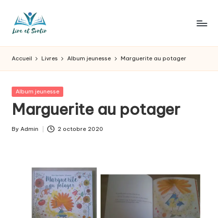
Skip
to
L
Des
content
livres
ir
Accueil
Livres
Album jeunesse
Marguerite au potager
pour
e
tous
les
e
Posted
Album jeunesse
goûts,
in
Marguerite au potager
t
des
sorties
s
By
Admin
2 octobre 2020
pour
Posted
o
tous
by
les
r
jours.
t
ir