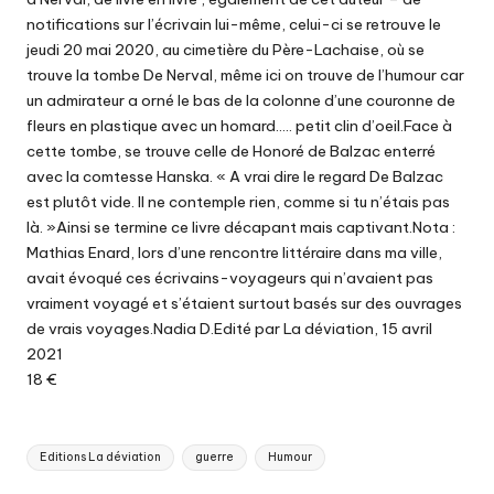
notifications sur l’écrivain lui-même, celui-ci se retrouve le
jeudi 20 mai 2020, au cimetière du Père-Lachaise, où se
trouve la tombe De Nerval, même ici on trouve de l’humour car
un admirateur a orné le bas de la colonne d’une couronne de
fleurs en plastique avec un homard….. petit clin d’oeil.Face à
cette tombe, se trouve celle de Honoré de Balzac enterré
avec la comtesse Hanska. « A vrai dire le regard De Balzac
est plutôt vide. Il ne contemple rien, comme si tu n’étais pas
là. »Ainsi se termine ce livre décapant mais captivant.Nota :
Mathias Enard, lors d’une rencontre littéraire dans ma ville,
avait évoqué ces écrivains-voyageurs qui n’avaient pas
vraiment voyagé et s’étaient surtout basés sur des ouvrages
de vrais voyages.Nadia D.Edité par La déviation, 15 avril
2021
18 €
Tags:
Editions La déviation
guerre
Humour