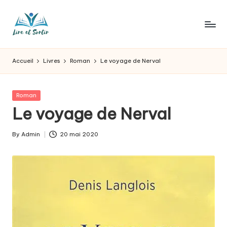
Skip
to
L
Des
content
livres
ir
Accueil
Livres
Roman
Le voyage de Nerval
pour
e
tous
les
e
Posted
Roman
goûts,
in
Le voyage de Nerval
t
des
sorties
s
By
Admin
20 mai 2020
pour
Posted
o
tous
by
les
r
jours.
t
ir