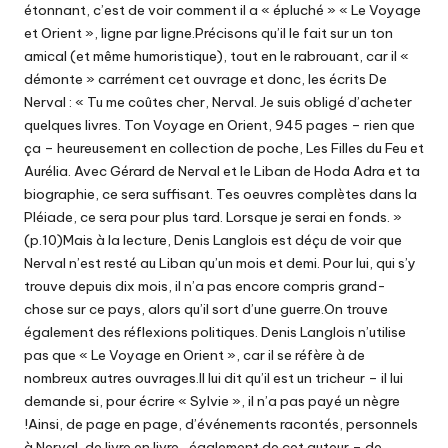
étonnant, c’est de voir comment il a « épluché » « Le Voyage
et Orient », ligne par ligne.Précisons qu’il le fait sur un ton
amical (et même humoristique), tout en le rabrouant, car il «
démonte » carrément cet ouvrage et donc, les écrits De
Nerval : « Tu me coûtes cher, Nerval. Je suis obligé d’acheter
quelques livres. Ton Voyage en Orient, 945 pages – rien que
ça – heureusement en collection de poche, Les Filles du Feu et
Aurélia. Avec Gérard de Nerval et le Liban de Hoda Adra et ta
biographie, ce sera suffisant. Tes oeuvres complètes dans la
Pléiade, ce sera pour plus tard. Lorsque je serai en fonds. »
(p.10)Mais à la lecture, Denis Langlois est déçu de voir que
Nerval n’est resté au Liban qu’un mois et demi. Pour lui, qui s’y
trouve depuis dix mois, il n’a pas encore compris grand-
chose sur ce pays, alors qu’il sort d’une guerre.On trouve
également des réflexions politiques. Denis Langlois n’utilise
pas que « Le Voyage en Orient », car il se réfère à de
nombreux autres ouvrages.Il lui dit qu’il est un tricheur – il lui
demande si, pour écrire « Sylvie », il n’a pas payé un nègre
!Ainsi, de page en page, d’événements racontés, personnels
à Nerval, de livre en livre , également de cet auteur – de