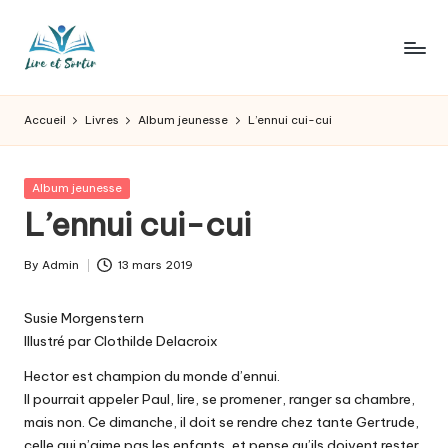
Skip
to
L
Des
content
livres
ir
Accueil
Livres
Album jeunesse
L’ennui cui-cui
pour
e
tous
les
e
Posted
Album jeunesse
goûts,
in
L’ennui cui-cui
t
des
sorties
s
By
Admin
13 mars 2019
pour
Posted
o
tous
by
les
Susie Morgenstern
r
jours.
Illustré par Clothilde Delacroix
t
Hector est champion du monde d’ennui.
ir
Il pourrait appeler Paul, lire, se promener, ranger sa chambre,
mais non. Ce dimanche, il doit se rendre chez tante Gertrude,
celle qui n’aime pas les enfants, et pense qu’ils doivent rester