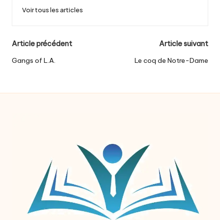
Voir tous les articles
Post
Article précédent
Article suivant
navigation
Gangs of L.A.
Le coq de Notre-Dame