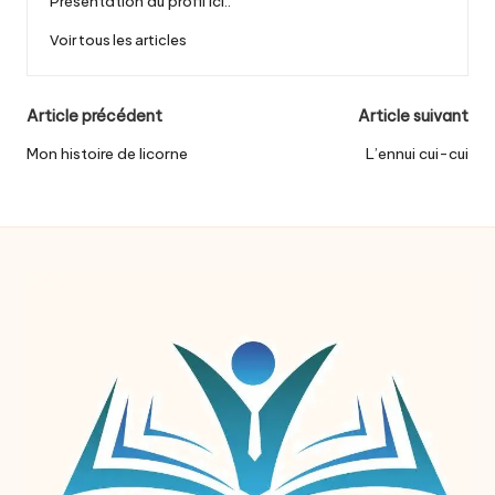
Présentation du profil ici..
Voir tous les articles
Post
Article précédent
Article suivant
navigation
Mon histoire de licorne
L’ennui cui-cui