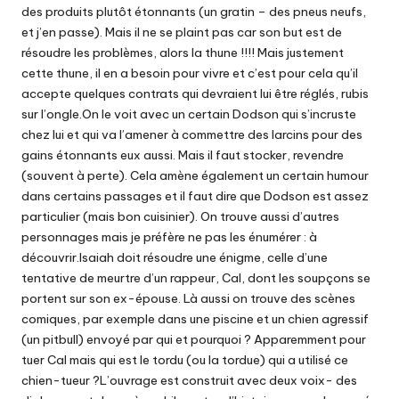
des produits plutôt étonnants (un gratin – des pneus neufs,
et j’en passe). Mais il ne se plaint pas car son but est de
résoudre les problèmes, alors la thune !!!! Mais justement
cette thune, il en a besoin pour vivre et c’est pour cela qu’il
accepte quelques contrats qui devraient lui être réglés, rubis
sur l’ongle.On le voit avec un certain Dodson qui s’incruste
chez lui et qui va l’amener à commettre des larcins pour des
gains étonnants eux aussi. Mais il faut stocker, revendre
(souvent à perte). Cela amène également un certain humour
dans certains passages et il faut dire que Dodson est assez
particulier (mais bon cuisinier). On trouve aussi d’autres
personnages mais je préfère ne pas les énumérer : à
découvrir.Isaiah doit résoudre une énigme, celle d’une
tentative de meurtre d’un rappeur, Cal, dont les soupçons se
portent sur son ex-épouse. Là aussi on trouve des scènes
comiques, par exemple dans une piscine et un chien agressif
(un pitbull) envoyé par qui et pourquoi ? Apparemment pour
tuer Cal mais qui est le tordu (ou la tordue) qui a utilisé ce
chien-tueur ?L’ouvrage est construit avec deux voix- des