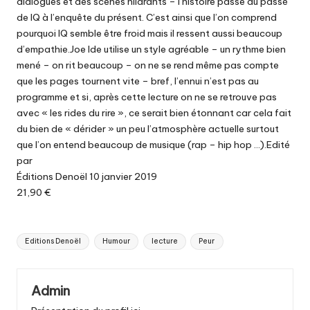
dialogues et des scènes hilarants – l’histoire passe du passé
de IQ à l’enquête du présent. C’est ainsi que l’on comprend
pourquoi IQ semble être froid mais il ressent aussi beaucoup
d’empathie.Joe Ide utilise un style agréable – un rythme bien
mené – on rit beaucoup – on ne se rend même pas compte
que les pages tournent vite – bref, l’ennui n’est pas au
programme et si, après cette lecture on ne se retrouve pas
avec « les rides du rire », ce serait bien étonnant car cela fait
du bien de « dérider » un peu l’atmosphère actuelle surtout
que l’on entend beaucoup de musique (rap – hip hop …).Edité
par
Éditions Denoël 10 janvier 2019
21,90 €
Tags:
Editions Denoël
Humour
lecture
Peur
Admin