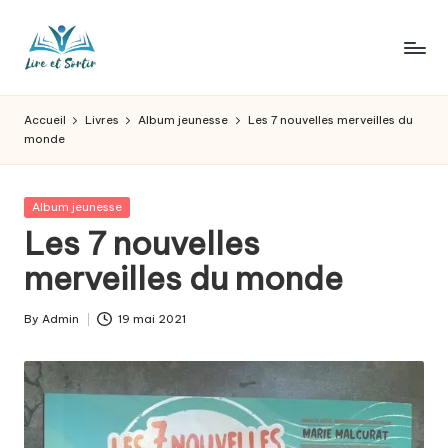
Skip
to
L
Des
content
livres
ir
Accueil
Livres
Album jeunesse
Les 7 nouvelles merveilles du
pour
monde
e
tous
les
e
goûts,
Posted
Album jeunesse
t
des
in
Les 7 nouvelles
sorties
s
merveilles du monde
pour
o
tous
les
r
By
Admin
19 mai 2021
Posted
jours.
by
t
ir