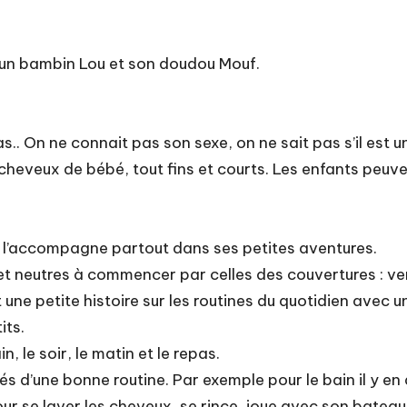
e un bambin Lou et son doudou Mouf.
.. On ne connait pas son sexe, on ne sait pas s’il est un 
cheveux de bébé, tout fins et courts. Les enfants peuvent
qui l’accompagne partout dans ses petites aventures.
t neutres à commencer par celles des couvertures : vert
t une petite histoire sur les routines du quotidien avec u
its.
, le soir, le matin et le repas.
és d’une bonne routine. Par exemple pour le bain il y en 
ur se laver les cheveux, se rince, joue avec son bateau,