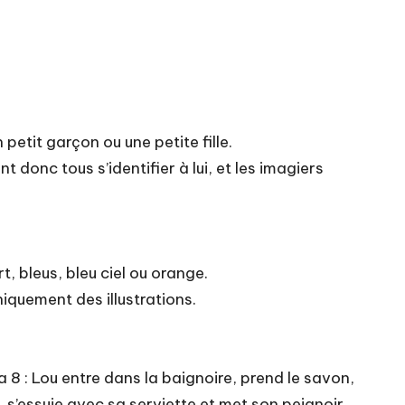
petit garçon ou une petite fille.
 donc tous s’identifier à lui, et les imagiers
, bleus, bleu ciel ou orange.
niquement des illustrations.
a 8 : Lou entre dans la baignoire, prend le savon,
 s’essuie avec sa serviette et met son peignoir.