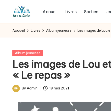
Accueil
Livres
Sorties
Je
Skip
L
to
Des
content
livres
i
Accueil
Livres
Album jeunesse
Les images de Lou et 
pour
r
tous
les
e
Posted
Album jeunesse
goûts,
in
Les images de Lou et 
e
des
« Le repas »
sorties
t
pour
s
tous
By
Admin
19 mai 2021
Posted
les
o
by
jours.
r