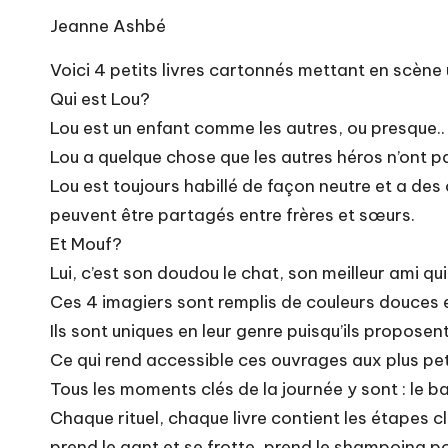
Jeanne Ashbé
Voici 4 petits livres cartonnés mettant en scèn
Qui est Lou?
Lou est un enfant comme les autres, ou presque..
Lou a quelque chose que les autres héros n’ont pas
Lou est toujours habillé de façon neutre et a des 
peuvent être partagés entre frères et sœurs.
Et Mouf?
Lui, c’est son doudou le chat, son meilleur ami 
Ces 4 imagiers sont remplis de couleurs douces e
Ils sont uniques en leur genre puisqu’ils proposen
Ce qui rend accessible ces ouvrages aux plus pet
Tous les moments clés de la journée y sont : le bain
Chaque rituel, chaque livre contient les étapes cl
prend le gant et se frotte, prend le shampoing po