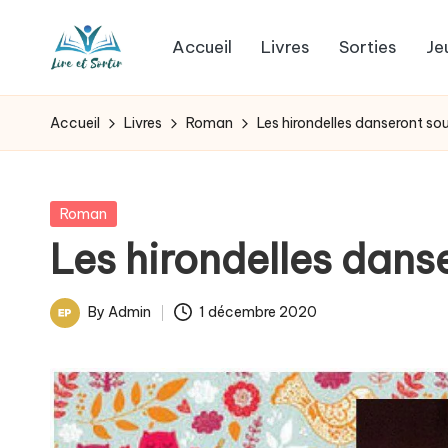
Accueil
Livres
Sorties
Je
Skip
L
to
Des
content
livres
i
Accueil
Livres
Roman
Les hirondelles danseront sou
pour
r
tous
les
e
Posted
Roman
goûts,
in
Les hirondelles danse
e
des
sorties
t
By
Admin
1 décembre 2020
pour
Posted
s
tous
by
les
o
jours.
r