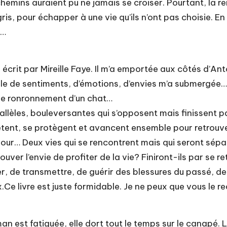
emins auraient pu ne jamais se croiser. Pourtant, la r
gris, pour échapper à une vie qu’ils n’ont pas choisie. E
n…
 écrit par Mireille Faye. Il m’a emportée aux côtés d’An
le de sentiments, d’émotions, d’envies m’a submergée… a
 le ronronnement d’un chat…
rallèles, bouleversantes qui s’opposent mais finissent 
plètent, se protègent et avancent ensemble pour retrouv
mour… Deux vies qui se rencontrent mais qui seront sépa
uver l’envie de profiter de la vie? Finiront-ils par se
er, de transmettre, de guérir des blessures du passé, d
ux.Ce livre est juste formidable. Je ne peux que vous le
an est fatiguée, elle dort tout le temps sur le canapé. L