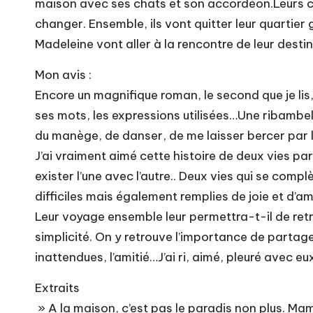
maison avec ses chats et son accordéon.Leurs ch
changer. Ensemble, ils vont quitter leur quartier 
Madeleine vont aller à la rencontre de leur desti
Mon avis :
Encore un magnifique roman, le second que je lis,
ses mots, les expressions utilisées…Une ribambel
du manège, de danser, de me laisser bercer par
J’ai vraiment aimé cette histoire de deux vies pa
exister l’une avec l’autre.. Deux vies qui se com
difficiles mais également remplies de joie et d’a
Leur voyage ensemble leur permettra-t-il de retro
simplicité. On y retrouve l’importance de partag
inattendues, l’amitié…J’ai ri, aimé, pleuré avec e
Extraits
» A la maison, c’est pas le paradis non plus. Mam