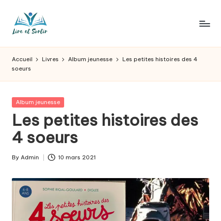
Skip
to
L
Des
content
livres
ir
Accueil
Livres
Album jeunesse
Les petites histoires des 4
pour
soeurs
e
tous
les
e
goûts,
Posted
Album jeunesse
t
des
in
Les petites histoires des
sorties
s
4 soeurs
pour
o
tous
les
r
By
Admin
10 mars 2021
Posted
jours.
by
t
ir