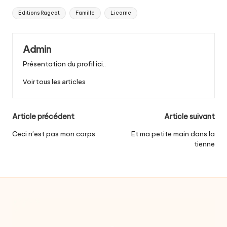
Tags:
Editions Rageot
Famille
Licorne
Admin
Présentation du profil ici..
Voir tous les articles
Post
Article précédent
Article suivant
navigation
Ceci n’est pas mon corps
Et ma petite main dans la
tienne