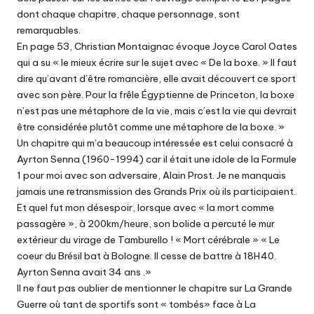
dont chaque chapitre, chaque personnage, sont
remarquables.
En page 53, Christian Montaignac évoque Joyce Carol Oates
qui a su « le mieux écrire sur le sujet avec « De la boxe. » Il faut
dire qu’avant d’être romancière, elle avait découvert ce sport
avec son père. Pour la frêle Égyptienne de Princeton, la boxe
n’est pas une métaphore de la vie, mais c’est la vie qui devrait
être considérée plutôt comme une métaphore de la boxe. »
Un chapitre qui m’a beaucoup intéressée est celui consacré à
Ayrton Senna (1960-1994) car il était une idole de la Formule
1 pour moi avec son adversaire, Alain Prost. Je ne manquais
jamais une retransmission des Grands Prix où ils participaient.
Et quel fut mon désespoir, lorsque avec « la mort comme
passagère », à 200km/heure, son bolide a percuté le mur
extérieur du virage de Tamburello ! « Mort cérébrale » « Le
coeur du Brésil bat à Bologne. Il cesse de battre à 18H40.
Ayrton Senna avait 34 ans .»
Il ne faut pas oublier de mentionner le chapitre sur La Grande
Guerre où tant de sportifs sont « tombés» face à La