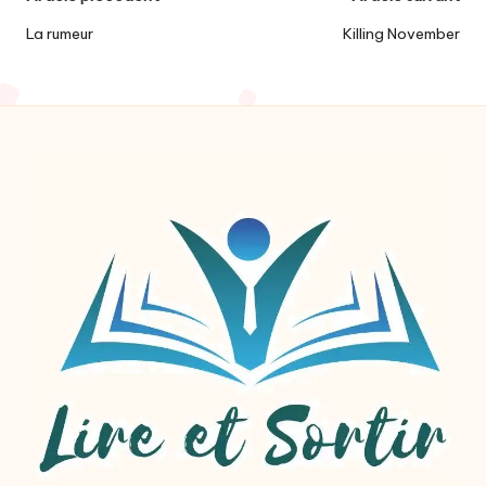
Post
navigation
La rumeur
Killing November