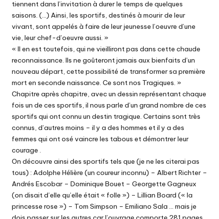
tiennent dans l’invitation à durer le temps de quelques
saisons. (…) Ainsi, les sportifs, destinés à mourir de leur
vivant, sont appelés à faire de leur jeunesse l’oeuvre d’une
vie, leur chef-d’oeuvre aussi. »
« Il en est toutefois, qui ne vieilliront pas dans cette chaude
reconnaissance. Ils ne goûteront jamais aux bienfaits d’un
nouveau départ, cette possibilité de transformer sa première
mort en seconde naissance. Ce sont nos Tragiques. »
Chapitre après chapitre, avec un dessin représentant chaque
fois un de ces sportifs, il nous parle d’un grand nombre de ces
sportifs qui ont connu un destin tragique. Certains sont très
connus, d’autres moins – il y a des hommes et il y a des
femmes qui ont osé vaincre les tabous et démontrer leur
courage .
On découvre ainsi des sportifs tels que (je ne les citerai pas
tous) : Adolphe Hélière (un coureur inconnu) – Albert Richter –
Andrés Escobar – Dominique Bouet – Georgette Gagneux
(on disait d’elle qu’elle était « folle ») – Lillian Board (« la
princesse rose ») – Tom Simpson – Emiliano Sala … mais je
dois passer sur les autres car l’ouvrage comporte 281 pages