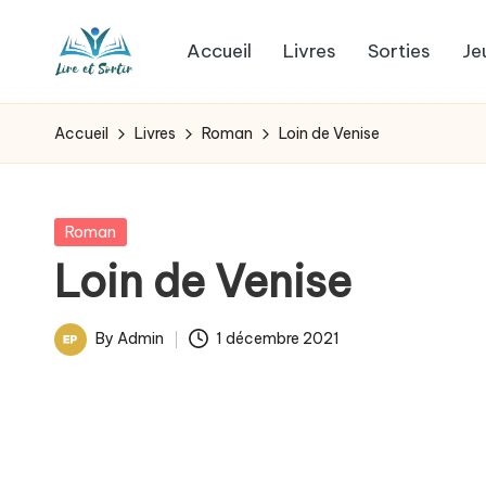
Accueil
Livres
Sorties
Je
Skip
L
to
Des
content
livres
i
Accueil
Livres
Roman
Loin de Venise
pour
r
tous
les
e
Posted
Roman
goûts,
in
Loin de Venise
e
des
sorties
t
By
Admin
1 décembre 2021
pour
Posted
s
tous
by
les
o
jours.
r