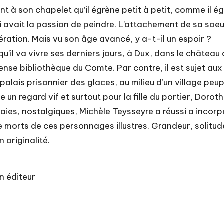
ant à son chapelet qu’il égrène petit à petit, comme il 
qui avait la passion de peindre. L’attachement de sa s
pération. Mais vu son âge avancé, y a-t-il un espoir ?
il va vivre ses derniers jours, à Dux, dans le château
mense bibliothèque du Comte. Par contre, il est sujet au
alais prisonnier des glaces, au milieu d’un village peup
de un regard vif et surtout pour la fille du portier, Doro
gaies, nostalgiques, Michèle Teysseyre a réussi a incor
de morts de ces personnages illustres. Grandeur, solit
 originalité.
n éditeur