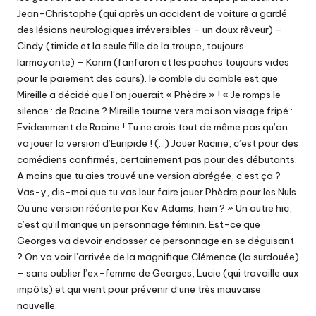
Jean-Christophe (qui après un accident de voiture a gardé
des lésions neurologiques irréversibles – un doux rêveur) –
Cindy (timide et la seule fille de la troupe, toujours
larmoyante) – Karim (fanfaron et les poches toujours vides
pour le paiement des cours). le comble du comble est que
Mireille a décidé que l’on jouerait « Phèdre » ! « Je romps le
silence : de Racine ? Mireille tourne vers moi son visage fripé :
Evidemment de Racine ! Tu ne crois tout de même pas qu’on
va jouer la version d’Euripide ! (…) Jouer Racine, c’est pour des
comédiens confirmés, certainement pas pour des débutants.
A moins que tu aies trouvé une version abrégée, c’est ça ?
Vas-y, dis-moi que tu vas leur faire jouer Phèdre pour les Nuls.
Ou une version réécrite par Kev Adams, hein ? » Un autre hic,
c’est qu’il manque un personnage féminin. Est-ce que
Georges va devoir endosser ce personnage en se déguisant
? On va voir l’arrivée de la magnifique Clémence (la surdouée)
– sans oublier l’ex-femme de Georges, Lucie (qui travaille aux
impôts) et qui vient pour prévenir d’une très mauvaise
nouvelle.