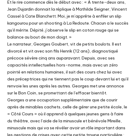
Et le rire commence dès le début avec : « A trente-deux ans,
Jean Dujardin donnait la réplique à Mathilde Seigner, Vincent
Cassel à Cate Blanchett. Moi, je m’apprête à enfiler un slip
kangourou pour un shooting à La Redoute. Chacun a le succès
qu’il mérite. Dépité, j’observe le slip en coton rouge qui se
balance au bout de mon doigt. »
Le narrateur, Georges Goubert, vit de petits boulots. Il est
divorcé et vit avec son fils Henrik (12 ans), diagnostiqué
précoce sévère cinq ans auparavant. Depuis, avec ses
capacités intellectuelles hors-norme, mais avec un zéro
pointé en relations humaines, il suit des cours chez lui avec
des préceptrices qui ne tiennent pas le coup devant lui et qu’il
renvoie les unes après les autres. Georges met une annonce
sur le Bon Coin, se promettant de l’effacer bientôt.
Georges a une occupation supplémentaire que de courir
après de minables cachets, celle de gérer une petite école, le
« Côté Cours » où il apprend à quelques jeunes gens à faire
du théâtre, avec l’aide de la minuscule et bénévole Mireille,
minuscule mais qui va se révéler avoir un rôle important dans
les gestions de crises avec cette petite troupe particulière :