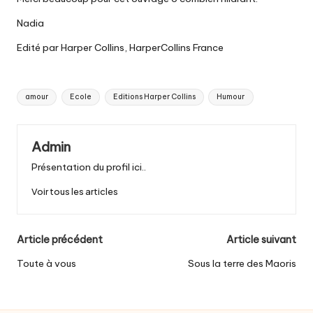
Nadia
Edité par Harper Collins, HarperCollins France
Tags:
amour
Ecole
Editions Harper Collins
Humour
Admin
Présentation du profil ici..
Voir tous les articles
Post
Article précédent
Article suivant
navigation
Toute à vous
Sous la terre des Maoris