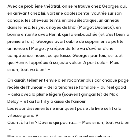
Avec ce problème théâtral, on se retrouve chez Georges qui,
en arrivant chez lui, voit une adolescente, vautrée sur son
canapé, les cheveux teints en bleu électrique, un anneau
dans le nez, les yeux noyés de khôl (Margot Declerck), en
bonne entente avec Henrik qui l’a embauchée (et c’est bien la
première fois). Georges avait oublié de supprimer sa petite
annonce et Margot y a répondu. Elle va s’avérer d’une
compétence inouïe, ce qui laisse Georges pantois, surtout
que Henrik l’apprécie à sa juste valeur. A part cela « Mais
sinon, tout va bien ! »
On aurait tellement envie d’en raconter plus car chaque page
recèle de l’humour – de la tendresse familiale – du feel good
– cela avec la plume légère (souvent grinçante) de Max
Deloy – et au fait, il y a aussi de l’amour.
Les rebondissements ne manquent pas et le livre se lit à la
vitesse grand V.
Quant à la fin ? Devine qui pourra….. « Mais sinon, tout va bien
!»
Merci beaucoup pour cet ouvrage ô combien hilarant.