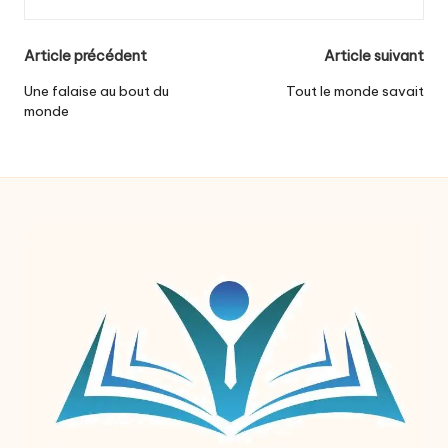
Post
Article précédent
Article suivant
navigation
Une falaise au bout du
Tout le monde savait
monde