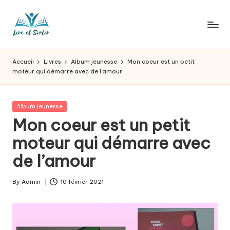
Skip
to
L
Des
content
livres
ir
Accueil
Livres
Album jeunesse
Mon coeur est un petit
pour
moteur qui démarre avec de l’amour
e
tous
les
e
goûts,
Posted
Album jeunesse
t
des
in
Mon coeur est un petit
sorties
s
moteur qui démarre avec
pour
o
tous
de l’amour
les
r
jours.
t
By
Admin
10 février 2021
Posted
by
ir