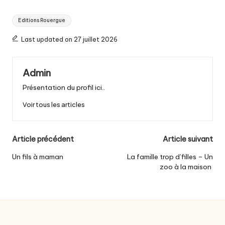
Tags:
Editions Rouergue
Last updated on 27 juillet 2026
Admin
Présentation du profil ici..
Voir tous les articles
Post
Article précédent
Article suivant
navigation
Un fils à maman
La famille trop d’filles – Un
zoo à la maison