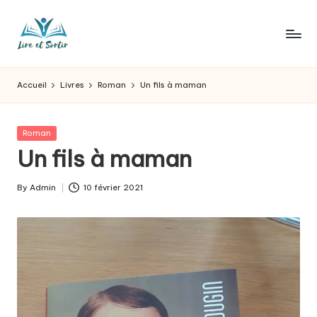
Skip
to
L
Des
content
livres
ir
Accueil
Livres
Roman
Un fils à maman
pour
e
tous
les
e
Posted
Roman
goûts,
in
Un fils à maman
t
des
sorties
s
By
Admin
10 février 2021
pour
Posted
o
tous
by
les
r
jours.
t
ir