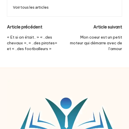
Voir tous les articles
Post
Article précédent
Article suivant
navigation
« Et si on était.. » « ..des
Mon coeur est un petit
chevaux », « ..des pirates»
moteur qui démarre avec de
et « ..des footballeurs »
l’amour