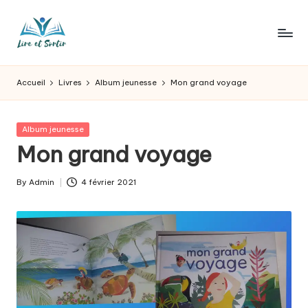
Skip
to
L
Des
content
livres
ir
Accueil
Livres
Album jeunesse
Mon grand voyage
pour
e
tous
les
e
Posted
Album jeunesse
goûts,
in
Mon grand voyage
t
des
sorties
s
By
Admin
4 février 2021
pour
Posted
o
tous
by
les
r
jours.
t
ir