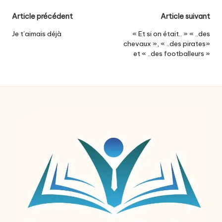
Post
Article précédent
Article suivant
navigation
Je t’aimais déjà
« Et si on était.. » « ..des
chevaux », « ..des pirates»
et « ..des footballeurs »