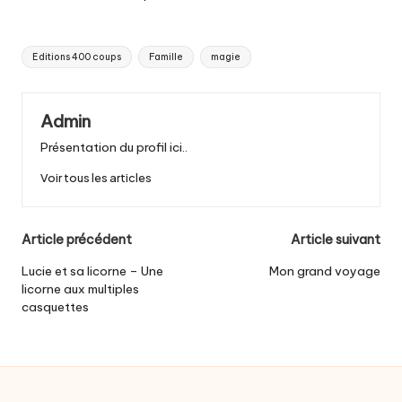
Tags:
Editions 400 coups
Famille
magie
Admin
Présentation du profil ici..
Voir tous les articles
Post
Article précédent
Article suivant
navigation
Lucie et sa licorne – Une
Mon grand voyage
licorne aux multiples
casquettes