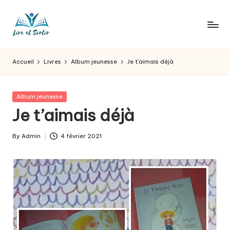
Skip
to
L
Des
content
livres
ir
Accueil
Livres
Album jeunesse
Je t’aimais déjà
pour
e
tous
les
e
Posted
Album jeunesse
goûts,
in
Je t’aimais déjà
t
des
sorties
s
By
Admin
4 février 2021
pour
Posted
o
tous
by
les
r
jours.
t
ir