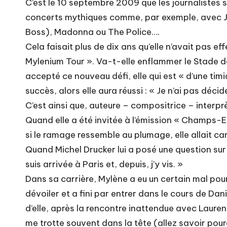
C’est le 10 septembre 2009 que les journalistes s
concerts mythiques comme, par exemple, avec Joh
Boss), Madonna ou The Police….
Cela faisait plus de dix ans qu’elle n’avait pas 
Mylenium Tour ». Va-t-elle enflammer le Stade de 
accepté ce nouveau défi, elle qui est « d’une timi
succès, alors elle aura réussi : « Je n’ai pas déc
C’est ainsi que, auteure – compositrice – interprè
Quand elle a été invitée à l’émission « Champs-Ely
si le ramage ressemble au plumage, elle allait ca
Quand Michel Drucker lui a posé une question sur sa
suis arrivée à Paris et, depuis, j’y vis. »
Dans sa carrière, Mylène a eu un certain mal pour
dévoiler et a fini par entrer dans le cours de Dan
d’elle, après la rencontre inattendue avec Laure
me trotte souvent dans la tête (allez savoir pourqu