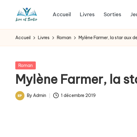
Accueil
Livres
Sorties
Je
Skip
L
to
Des
content
livres
i
Accueil
Livres
Roman
Mylène Farmer, la star aux d
pour
r
tous
les
e
Posted
Roman
goûts,
in
Mylène Farmer, la st
e
des
sorties
t
By
Admin
1 décembre 2019
pour
Posted
s
tous
by
les
o
jours.
r