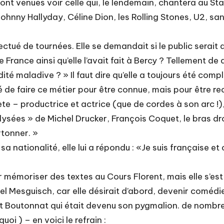
ont venues voir celle qui, le lendemain, chantera au Sta
nny Hallyday, Céline Dion, les Rolling Stones, U2, sa
effectué de tournées. Elle se demandait si le public ser
France ainsi qu’elle l’avait fait à Bercy ? Tellement de
dité maladive ? » Il faut dire qu’elle a toujours été com
idé de faire ce métier pour être connue, mais pour être r
te – productrice et actrice (que de cordes à son arc !),
sées » de Michel Drucker, François Coquet, le bras droit
rtonner. »
 nationalité, elle lui a répondu : «Je suis française et c
 mémoriser des textes au Cours Florent, mais elle s’est 
iel Mesguisch, car elle désirait d’abord, devenir comédi
nt Boutonnat qui était devenu son pygmalion. de nombreu
oi ) – en voici le refrain :