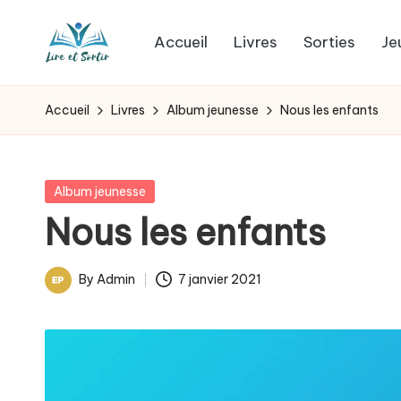
Accueil
Livres
Sorties
Je
Skip
L
to
Des
content
livres
i
Accueil
Livres
Album jeunesse
Nous les enfants
pour
r
tous
les
e
Posted
Album jeunesse
goûts,
in
Nous les enfants
e
des
sorties
t
By
Admin
7 janvier 2021
pour
Posted
s
tous
by
les
o
jours.
r