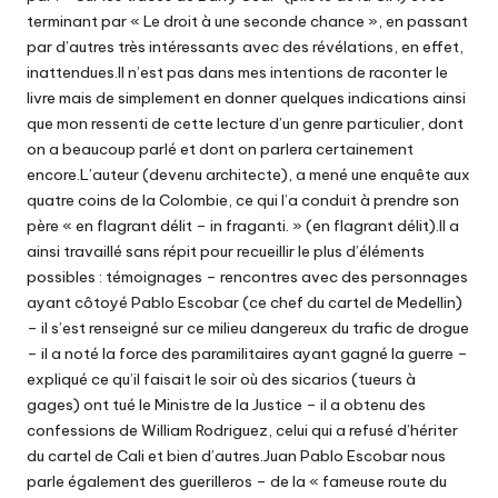
terminant par « Le droit à une seconde chance », en passant
par d’autres très intéressants avec des révélations, en effet,
inattendues.Il n’est pas dans mes intentions de raconter le
livre mais de simplement en donner quelques indications ainsi
que mon ressenti de cette lecture d’un genre particulier, dont
on a beaucoup parlé et dont on parlera certainement
encore.L’auteur (devenu architecte), a mené une enquête aux
quatre coins de la Colombie, ce qui l’a conduit à prendre son
père « en flagrant délit – in fraganti. » (en flagrant délit).Il a
ainsi travaillé sans répit pour recueillir le plus d’éléments
possibles : témoignages – rencontres avec des personnages
ayant côtoyé Pablo Escobar (ce chef du cartel de Medellin)
– il s’est renseigné sur ce milieu dangereux du trafic de drogue
– il a noté la force des paramilitaires ayant gagné la guerre –
expliqué ce qu’il faisait le soir où des sicarios (tueurs à
gages) ont tué le Ministre de la Justice – il a obtenu des
confessions de William Rodriguez, celui qui a refusé d’hériter
du cartel de Cali et bien d’autres.Juan Pablo Escobar nous
parle également des guerilleros – de la « fameuse route du