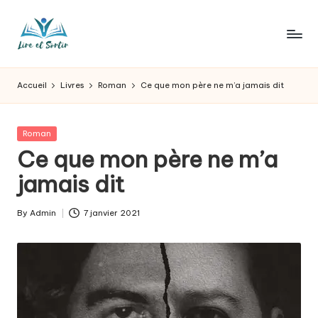
Skip
to
L
Des
content
livres
ir
Accueil
Livres
Roman
Ce que mon père ne m’a jamais dit
pour
e
tous
les
e
Posted
Roman
goûts,
in
Ce que mon père ne m’a
t
des
sorties
jamais dit
s
pour
o
tous
By
Admin
7 janvier 2021
Posted
les
r
by
jours.
t
ir