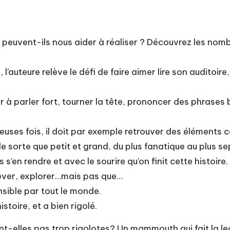
 peuvent-ils nous aider à réaliser ? Découvrez les nom
’auteure relève le défi de faire aimer lire son auditoire
eur à parler fort, tourner la tête, prononcer des phrase
reuses fois, il doit par exemple retrouver des éléments
lle sorte que petit et grand, du plus fanatique au plus s
 s’en rendre et avec le sourire qu’on finit cette histoire.
, rêver, explorer…mais pas que…
sible par tout le monde.
stoire, et a bien rigolé.
sont-elles pas trop rigolotes? Un mammouth qui fait la l