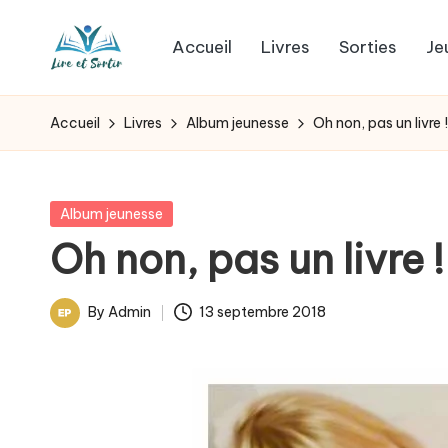
Accueil
Livres
Sorties
Je
Skip
L
to
Des
content
livres
i
Accueil
Livres
Album jeunesse
Oh non, pas un livre !
pour
r
tous
les
e
Posted
Album jeunesse
goûts,
in
Oh non, pas un livre !
e
des
sorties
t
By
Admin
13 septembre 2018
pour
Posted
s
tous
by
les
o
jours.
r