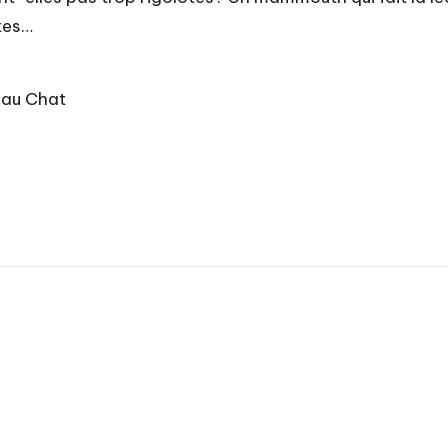
tes…
 au Chat