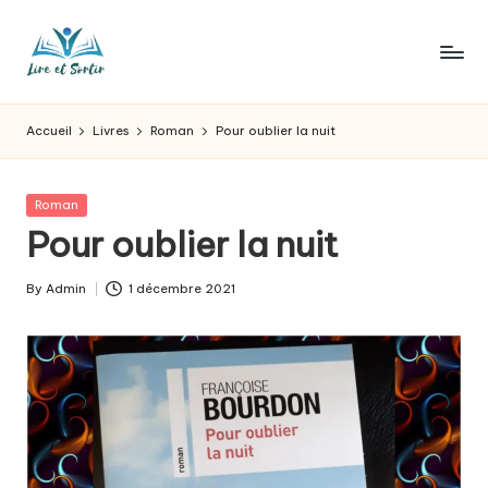
Skip
to
L
Des
content
livres
ir
Accueil
Livres
Roman
Pour oublier la nuit
pour
e
tous
les
e
Posted
Roman
goûts,
in
Pour oublier la nuit
t
des
sorties
s
By
Admin
1 décembre 2021
pour
Posted
o
tous
by
les
r
jours.
t
ir