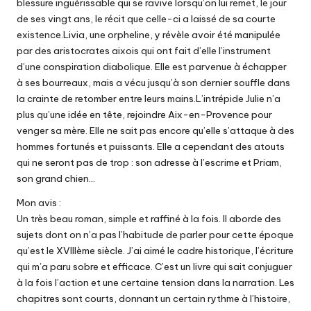
blessure inguérissable qui se ravive lorsqu’on lui remet, le jour
de ses vingt ans, le récit que celle-ci a laissé de sa courte
existence.Livia, une orpheline, y révèle avoir été manipulée
par des aristocrates aixois qui ont fait d’elle l’instrument
d’une conspiration diabolique. Elle est parvenue à échapper
à ses bourreaux, mais a vécu jusqu’à son dernier souffle dans
la crainte de retomber entre leurs mains.L’intrépide Julie n’a
plus qu’une idée en tête, rejoindre Aix-en-Provence pour
venger sa mère. Elle ne sait pas encore qu’elle s’attaque à des
hommes fortunés et puissants. Elle a cependant des atouts
qui ne seront pas de trop : son adresse à l’escrime et Priam,
son grand chien…
Mon avis :
Un très beau roman, simple et raffiné à la fois. Il aborde des
sujets dont on n’a pas l’habitude de parler pour cette époque
qu’est le XVIIIème siècle. J’ai aimé le cadre historique, l’écriture
qui m’a paru sobre et efficace. C’est un livre qui sait conjuguer
à la fois l’action et une certaine tension dans la narration. Les
chapitres sont courts, donnant un certain rythme à l’histoire,