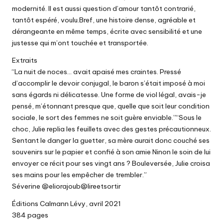
modernité. Il est aussi question d’amour tantôt contrarié,
tantôt espéré, voulu.Bref, une histoire dense, agréable et
dérangeante en même temps, écrite avec sensibilité et une
justesse qui m’ont touchée et transportée.
Extraits
“La nuit de noces… avait apaisé mes craintes. Pressé
d’accomplir le devoir conjugal, le baron s’était imposé à moi
sans égards ni délicatesse. Une forme de viol légal, avais-je
pensé, m’étonnant presque que, quelle que soit leur condition
sociale, le sort des femmes ne soit guère enviable.”“Sous le
choc, Julie replia les feuillets avec des gestes précautionneux.
Sentant le danger la guetter, sa mère aurait donc couché ses
souvenirs sur le papier et confié à son amie Ninon le soin de lui
envoyer ce récit pour ses vingt ans ? Bouleversée, Julie croisa
ses mains pour les empêcher de trembler.”
Séverine @eliorajoub@lireetsortir
Éditions Calmann Lévy, avril 2021
384 pages