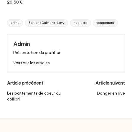
20,50 €
Tags:
crime
Editions Calmann-Levy
noblesse
vengeance
Admin
Présentation du profil ici..
Voir tous les articles
Post
Article précédent
Article suivant
navigation
Les battements de coeur du
Danger en rive
collibri