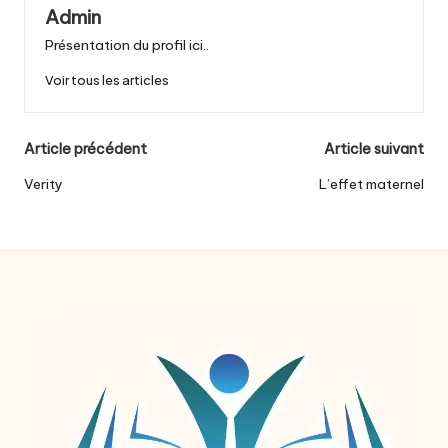
Admin
Présentation du profil ici..
Voir tous les articles
Post
Article précédent
Article suivant
navigation
Verity
L’effet maternel