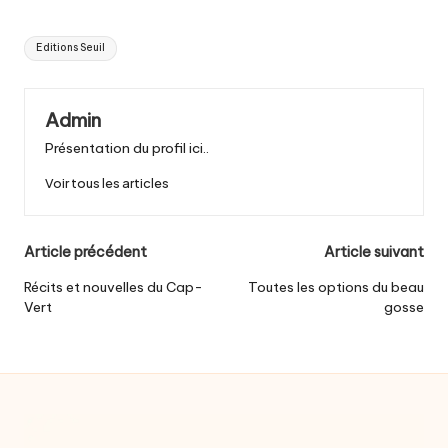
Tags:
Editions Seuil
Admin
Présentation du profil ici..
Voir tous les articles
Post
Article précédent
Article suivant
navigation
Récits et nouvelles du Cap-
Toutes les options du beau
Vert
gosse