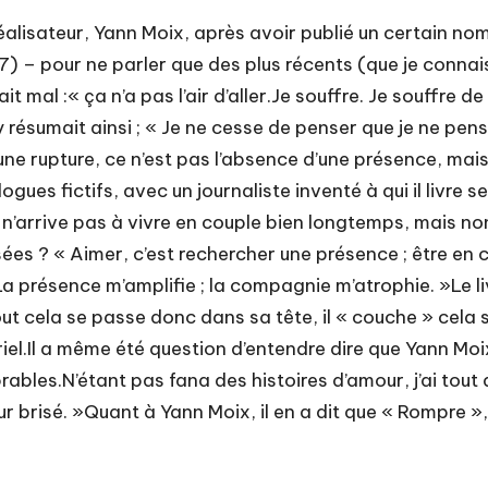
éalisateur, Yann Moix, après avoir publié un certain n
) – pour ne parler que des plus récents (que je connais
fait mal :« ça n’a pas l’air d’aller.Je souffre. Je souffre 
résumait ainsi ; « Je ne cesse de penser que je ne pense
 une rupture, ce n’est pas l’absence d’une présence, ma
ues fictifs, avec un journaliste inventé à qui il livre s
il n’arrive pas à vivre en couple bien longtemps, mais no
ées ? « Aimer, c’est rechercher une présence ; être en 
a présence m’amplifie ; la compagnie m’atrophie. »Le liv
ut cela se passe donc dans sa tête, il « couche » cela s
el.Il a même été question d’entendre dire que Yann Moix 
bles.N’étant pas fana des histoires d’amour, j’ai tout 
r brisé. »Quant à Yann Moix, il en a dit que « Rompre »,