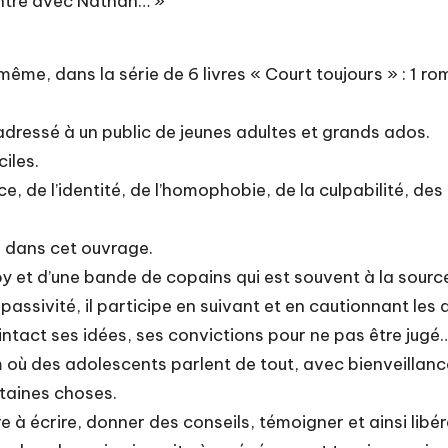
ontre avec Nathan… »
i-même, dans la série de 6 livres « Court toujours » : 1 
t, adressé à un public de jeunes adultes et grands ados.
iles.
ce, de l’identité, de l’homophobie, de la culpabilité, de
, dans cet ouvrage.
by et d’une bande de copains qui est souvent à la sourc
ssivité, il participe en suivant et en cautionnant les at
 intact ses idées, ses convictions pour ne pas être jugé
um où des adolescents parlent de tout, avec bienveillanc
rtaines choses.
tre à écrire, donner des conseils, témoigner et ainsi libé