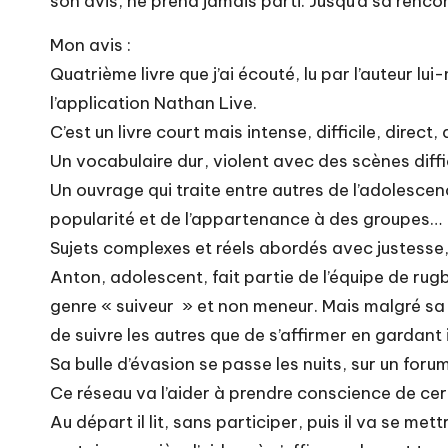
son avis, ne prend jamais parti. Jusqu’à sa renc
Mon avis :
Quatrième livre que j’ai écouté, lu par l’auteur lu
l’application Nathan Live.
C’est un livre court mais intense, difficile, direc
Un vocabulaire dur, violent avec des scènes diffic
Un ouvrage qui traite entre autres de l’adolescen
popularité et de l’appartenance à des groupes…
Sujets complexes et réels abordés avec justesse
Anton, adolescent, fait partie de l’équipe de rug
genre « suiveur » et non meneur. Mais malgré sa pa
de suivre les autres que de s’affirmer en gardant
Sa bulle d’évasion se passe les nuits, sur un for
Ce réseau va l’aider à prendre conscience de ce
Au départ il lit, sans participer, puis il va se met