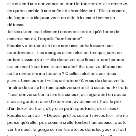
elle entend une conversation dont le ton monte, elle observe
ce qui ressemble à une scène de harcèlement… Elle intervient,
de façon suptile pour venir en aide à la jeune femme en
détresse.
Jessica lui en est tellement reconnaissante, qu’à force de
remerciements, l’appelle “son héroïne”.
Rosalie va tenter d’en faire son amie en lui laissant ses
coordonnées… Les rouages d’une relation toxique, sont en
action!Jessica va-t-elle découvrir que Rosalie, son héroïne,
est en réalité solitaire et perturbée? Sur quoi va déboucher
cette rencontre inattendue ? Quelles relations ces deux
jeunes femmes vont-elles entretenir?A vous de découvrir la
finalité de cette histoire bouleversante et à suspens…Extraits
:“Leur conversation attire les curieux, qui regardent en douce
mais se gardent bien d’intervenir, évidemment. Pour le prix
d’un ticket de tram, s’il y a un petit spectacle, c’est mieux.
Rosalie se crispe.” » Depuis qu’elles se sont revues hier, elle ne
pense qu’à elle ; pas comme si elle tombait amoureuse, pas le
ventre noué, la gorge serrée, les étoiles dans les yeux et tout