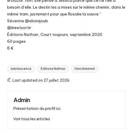
le bazar, non. Elle pense à Jessica parce que cette fille a
besoin d’elle. Le destin les a mises sur le même chemin, dans le
même tram, justement pour que Rosalie la sauve.”
Séverine @eliorajoub
@lireetsortir
Éditions Nathan, Court toujours, septembre 2020
60 pages
8 €
Tags:
adolescence
Editions Nathan
Harcèlement
Last updated on 27 juillet 2026
Admin
Présentation du profil ici..
Voir tous les articles