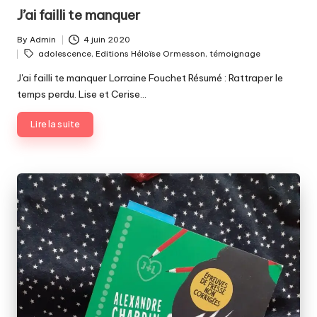
in
J’ai failli te manquer
By
Admin
4 juin 2020
Posted
Tags:
adolescence
,
Editions Héloïse Ormesson
,
témoignage
by
J'ai failli te manquer Lorraine Fouchet Résumé : Rattraper le
temps perdu. Lise et Cerise…
Lire la suite