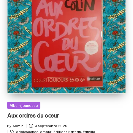
Posted
Album jeunesse
in
Aux ordres du cœur
By
Admin
3 septembre 2020
Posted
Tags:
adolescence
,
amour
,
Editions Nathan
,
Famille