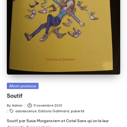
Posted
Album jeunesse
in
Soutif
By
Admin
11 novembre 2021
Posted
Tags:
adolescence
,
Editions Gallimard
,
puberté
by
Soutif par Susie Morgenstern et Catel Sans qu’on le leur