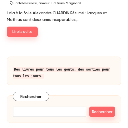
Posted
Tags:
adolescence
,
amour
,
Editions Magnard
by
Lola à la folie Alexandre CHARDIN Résumé : Jacques et
Mathias sont deux amis inséparables,…
Lire la suite
Des livres pour tous les goûts, des sorties pour
tous les jours.
Rechercher
Rechercher