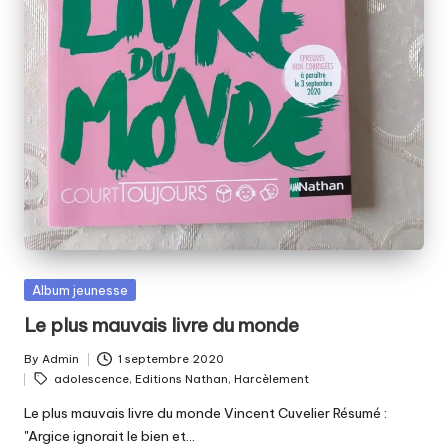
Posted
Album jeunesse
in
Le plus mauvais livre du monde
By
Admin
1 septembre 2020
Posted
Tags:
adolescence
,
Editions Nathan
,
Harcèlement
by
Le plus mauvais livre du monde Vincent Cuvelier Résumé :
"Argice ignorait le bien et…