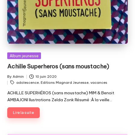
Posted
Album jeunesse
in
Achille Superheros (sans moustache)
By
Admin
10 juin 2020
Posted
Tags:
adolescence
,
Editions Magnard Jeunesse
,
vacances
by
ACHILLE SUPERHÉROS (sans moustache) MIM & Benoit
AMBAJONI llustrations Zelda Zonk Résumé :À la veille…
Lire la suite