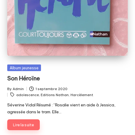
Posted
Album jeunesse
in
Son Héroïne
By
Admin
1 septembre 2020
Posted
Tags:
adolescence
,
Editions Nathan
,
Harcèlement
by
Séverine Vidal Résumé : “Rosalie vient en aide à Jessica,
agressée dans le tram. Elle…
Lire la suite