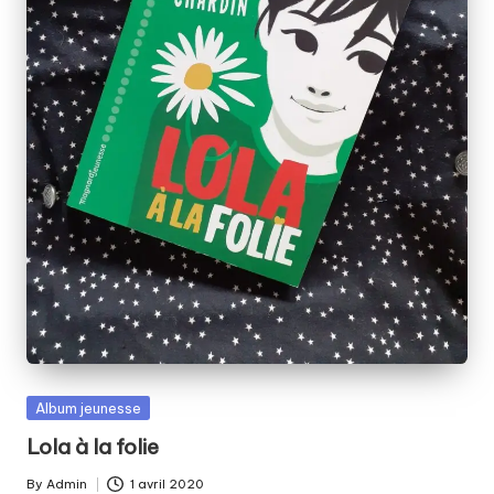
Posted
Album jeunesse
in
Lola à la folie
By
Admin
1 avril 2020