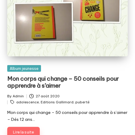
Posted
Album jeunesse
in
Mon corps qui change – 50 conseils pour
apprendre à s’aimer
By
Admin
27 août 2020
Posted
Tags:
adolescence
,
Editions Gallimard
,
puberté
by
Mon corps qui change – 50 conseils pour apprendre à s’aimer
– Dés 12 ans…
Lire la suite