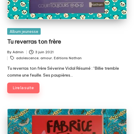
Posted
Album jeunesse
in
Tu reverras ton frère
By
Admin
3 juin 2021
Posted
Tags:
adolescence
,
amour
,
Editions Nathan
by
Tu reverras ton frère Séverine Vidal Résumé : “Billie tremble
comme une feuille. Ses paupières…
Lire la suite