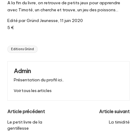
A la fin du livre, on retrouve de petits jeux pour apprendre
avec Timoté, un cherche et trouve, un jeu des poissons…
Edité par Gründ Jeunesse, 11 juin 2020
5 €
Tags:
Editions Gründ
Admin
Présentation du profil ici..
Voir tous les articles
Post
Article précédent
Article suivant
navigation
Le petit livre de la
La timidité
gentillesse