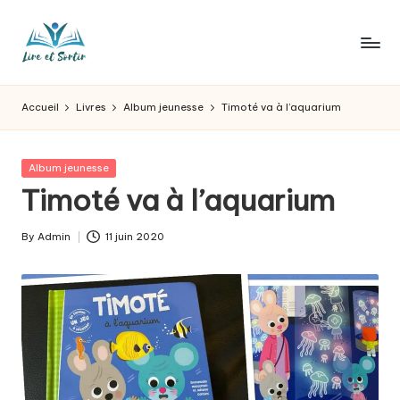
Skip
to
L
Des
content
livres
ir
Accueil
Livres
Album jeunesse
Timoté va à l’aquarium
pour
e
tous
les
e
Posted
Album jeunesse
goûts,
in
Timoté va à l’aquarium
t
des
sorties
s
By
Admin
11 juin 2020
pour
Posted
o
tous
by
les
r
jours.
t
ir