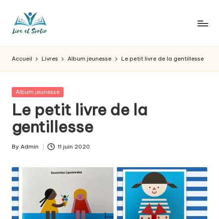
Skip
to
L
Des
content
livres
ir
Accueil
Livres
Album jeunesse
Le petit livre de la gentillesse
pour
e
tous
les
e
Posted
Album jeunesse
goûts,
in
Le petit livre de la
t
des
sorties
gentillesse
s
pour
o
tous
By
Admin
11 juin 2020
Posted
les
r
by
jours.
t
ir