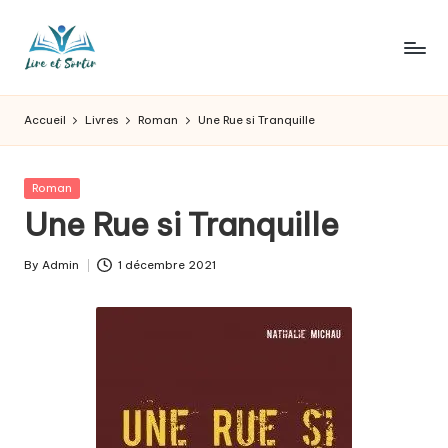
Skip
to
L
Des
content
livres
ir
Accueil
Livres
Roman
Une Rue si Tranquille
pour
e
tous
les
e
Posted
Roman
goûts,
in
Une Rue si Tranquille
t
des
sorties
s
By
Admin
1 décembre 2021
pour
Posted
o
tous
by
les
r
jours.
t
ir