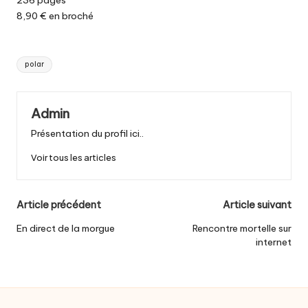
236 pages
8,90 € en broché
Tags:
polar
Admin
Présentation du profil ici..
Voir tous les articles
Post
Article précédent
Article suivant
navigation
En direct de la morgue
Rencontre mortelle sur
internet