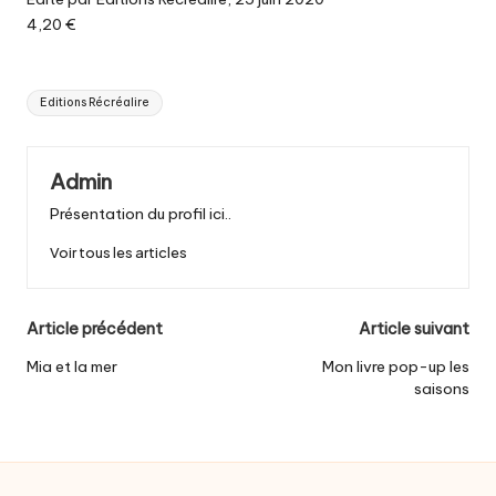
4,20 €
Tags:
Editions Récréalire
Admin
Présentation du profil ici..
Voir tous les articles
Post
Article précédent
Article suivant
navigation
Mia et la mer
Mon livre pop-up les
saisons