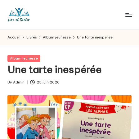
Skip
to
L
Des
content
livres
ir
Accueil
Livres
Album jeunesse
Une tarte inespérée
pour
e
tous
les
e
Posted
Album jeunesse
goûts,
in
Une tarte inespérée
t
des
sorties
s
By
Admin
25 juin 2020
pour
Posted
o
tous
by
les
r
jours.
t
ir