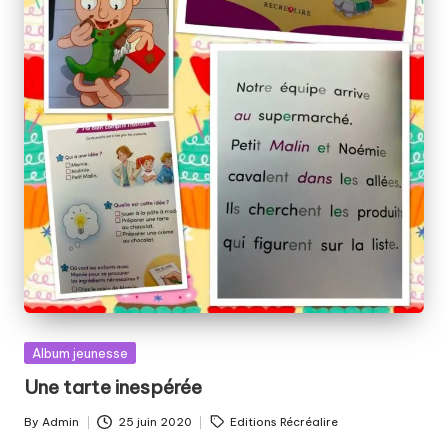
Posted
Album jeunesse
in
Une tarte inespérée
Tags:
By
Admin
25 juin 2020
Editions Récréalire
Posted