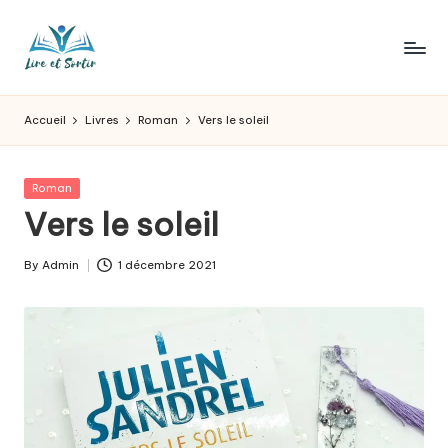
Skip
to
L
Des
content
livres
ir
Accueil
Livres
Roman
Vers le soleil
pour
e
tous
les
e
Posted
Roman
goûts,
in
Vers le soleil
t
des
sorties
s
By
Admin
1 décembre 2021
pour
Posted
o
tous
by
les
r
jours.
t
ir