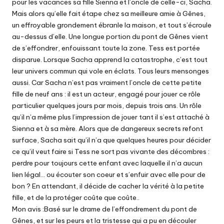
pour les vacances sa fille Sienna et l’oncle de celle-ci, Sacha.
Mais alors qu’elle fait étape chez sa meilleure amie à Gênes,
un effroyable grondement ébranle la maison, et tout s’écroule
au-dessus d’elle. Une longue portion du pont de Gênes vient
de s’effondrer, enfouissant toute la zone. Tess est portée
disparue. Lorsque Sacha apprend la catastrophe, c’est tout
leur univers commun qui vole en éclats. Tous leurs mensonges
aussi. Car Sacha n’est pas vraiment l’oncle de cette petite
fille de neuf ans : il est un acteur, engagé pour jouer ce rôle
particulier quelques jours par mois, depuis trois ans. Un rôle
qu’il n’a même plus l’impression de jouer tant il s’est attaché à
Sienna et à sa mère. Alors que de dangereux secrets refont
surface, Sacha sait qu’il n’a que quelques heures pour décider
ce qu’il veut faire si Tess ne sort pas vivante des décombres :
perdre pour toujours cette enfant avec laquelle il n’a aucun
lien légal… ou écouter son coeur et s’enfuir avec elle pour de
bon ? En attendant, il décide de cacher la vérité à la petite
fille, et de la protéger coûte que coûte..
Mon avis :Basé sur le drame de l’effondrement du pont de
Gênes, et sur les peurs et la tristesse qui a pu en découler