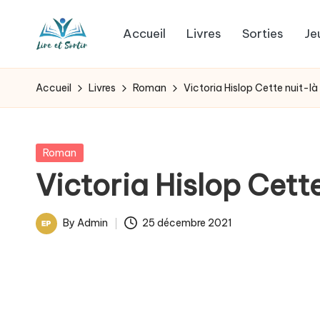
Accueil
Livres
Sorties
Je
Skip
L
to
Des
content
livres
i
Accueil
Livres
Roman
Victoria Hislop Cette nuit-là
pour
r
tous
les
e
Posted
Roman
goûts,
in
Victoria Hislop Cett
e
des
sorties
t
By
Admin
25 décembre 2021
pour
Posted
s
tous
by
les
o
jours.
r