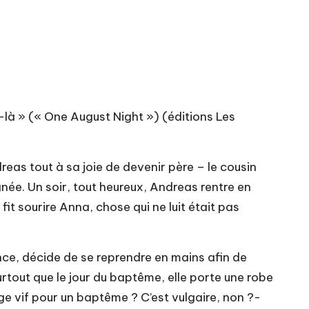
it-là » (« One August Night ») (éditions Les
as tout à sa joie de devenir père – le cousin
gnée. Un soir, tout heureux, Andreas rentre en
it sourire Anna, chose qui ne luit était pas
ance, décide de se reprendre en mains afin de
urtout que le jour du baptême, elle porte une robe
rouge vif pour un baptême ? C’est vulgaire, non ?-