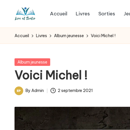
Accueil
Livres
Sorties
Je
Skip
L
to
Des
content
livres
i
Accueil
Livres
Album jeunesse
Voici Michel !
pour
r
tous
les
e
Posted
Album jeunesse
goûts,
in
Voici Michel !
e
des
sorties
t
By
Admin
2 septembre 2021
pour
Posted
s
tous
by
les
o
jours.
r