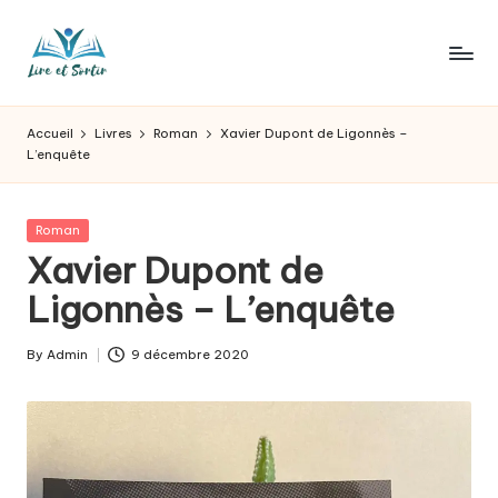
Skip
to
L
Des
content
livres
ir
Accueil
Livres
Roman
Xavier Dupont de Ligonnès –
pour
L’enquête
e
tous
les
e
goûts,
Posted
Roman
t
des
in
Xavier Dupont de
sorties
s
Ligonnès – L’enquête
pour
o
tous
les
r
By
Admin
9 décembre 2020
Posted
jours.
by
t
ir