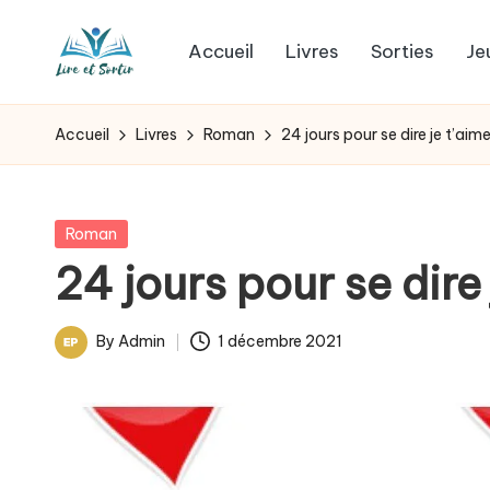
Accueil
Livres
Sorties
Je
Skip
L
to
Des
content
livres
i
Accueil
Livres
Roman
24 jours pour se dire je t’aim
pour
r
tous
les
e
Posted
Roman
goûts,
in
24 jours pour se dire
e
des
sorties
t
By
Admin
1 décembre 2021
pour
Posted
s
tous
by
les
o
jours.
r