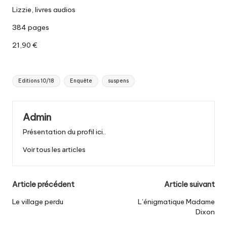
Lizzie, livres audios
384 pages
21,90 €
Tags:
Editions 10/18
Enquête
suspens
Admin
Présentation du profil ici..
Voir tous les articles
Post
Article précédent
Article suivant
navigation
Le village perdu
L’énigmatique Madame
Dixon