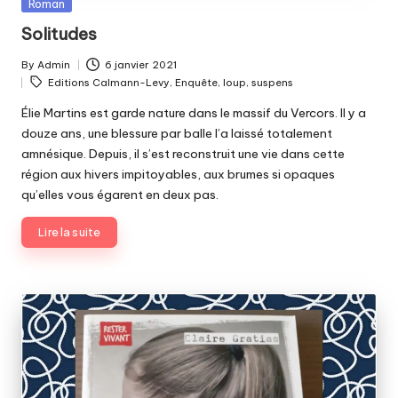
Posted
Roman
in
Solitudes
By
Admin
6 janvier 2021
Posted
Tags:
Editions Calmann-Levy
,
Enquête
,
loup
,
suspens
by
Élie Martins est garde nature dans le massif du Vercors. Il y a
douze ans, une blessure par balle l’a laissé totalement
amnésique. Depuis, il s’est reconstruit une vie dans cette
région aux hivers impitoyables, aux brumes si opaques
qu’elles vous égarent en deux pas.
Lire la suite