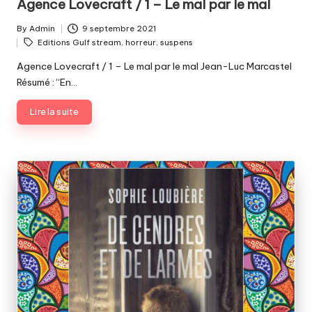
Agence Lovecraft / 1 – Le mal par le mal
By
Admin
9 septembre 2021
Posted
Tags:
Editions Gulf stream
,
horreur
,
suspens
by
Agence Lovecraft / 1 – Le mal par le mal Jean-Luc Marcastel
Résumé : “En…
Lire la suite