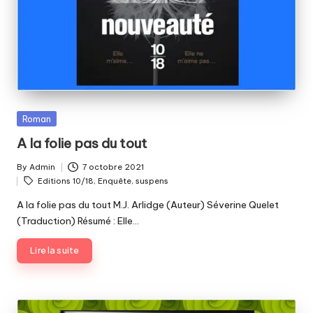
Posted
Roman
in
A la folie pas du tout
By
Admin
7 octobre 2021
Posted
Tags:
Editions 10/18
,
Enquête
,
suspens
by
A la folie pas du tout M.J. Arlidge (Auteur) Séverine Quelet
(Traduction) Résumé : Elle…
Lire la suite