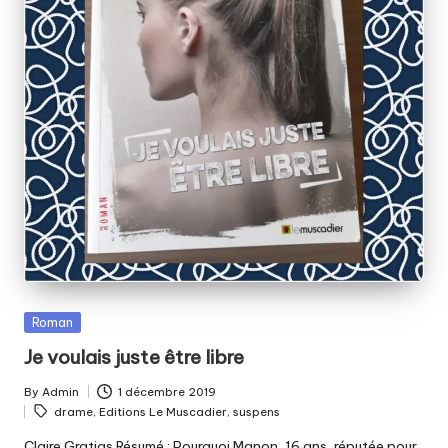
Posted
Roman
in
Je voulais juste être libre
By
Admin
1 décembre 2019
Posted
Tags:
drame
,
Editions Le Muscadier
,
suspens
by
Claire Gratias Résumé : Pourquoi Manon, 16 ans, réputée pour