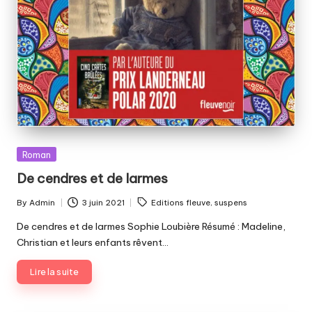
Posted
Roman
in
De cendres et de larmes
Tags:
By
Admin
3 juin 2021
Editions fleuve
,
suspens
Posted
by
De cendres et de larmes Sophie Loubière Résumé : Madeline,
Christian et leurs enfants rêvent…
Lire la suite